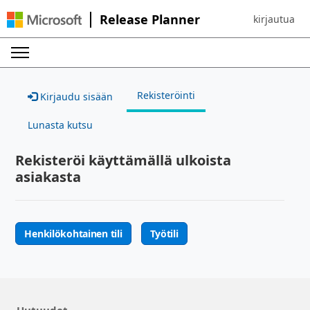
Release Planner
kirjautua
Sign in to yo
Rekisteröinti
Kirjaudu sisään
Lunasta kutsu
Rekisteröi käyttämällä ulkoista
asiakasta
Henkilökohtainen tili
Työtili