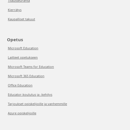
Tilausseuranta
Kierrätys
Kaupalliset takuut
Opetus
Microsoft Education
Laitteet opetukseen
Microsoft Teams for Education
Microsoft 365 Education
Office Education
Educator-koulutus ja -kehitys
Tarjoukset opiskelijoille ja vanhemmille
Azure opiskelijoille