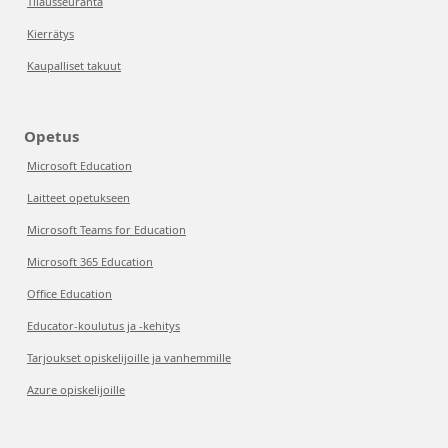
Tilausseuranta
Kierrätys
Kaupalliset takuut
Opetus
Microsoft Education
Laitteet opetukseen
Microsoft Teams for Education
Microsoft 365 Education
Office Education
Educator-koulutus ja -kehitys
Tarjoukset opiskelijoille ja vanhemmille
Azure opiskelijoille