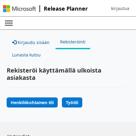
Release Planner
kirjautua
Sign in to yo
Rekisteröinti
Kirjaudu sisään
Lunasta kutsu
Rekisteröi käyttämällä ulkoista
asiakasta
Henkilökohtainen tili
Työtili