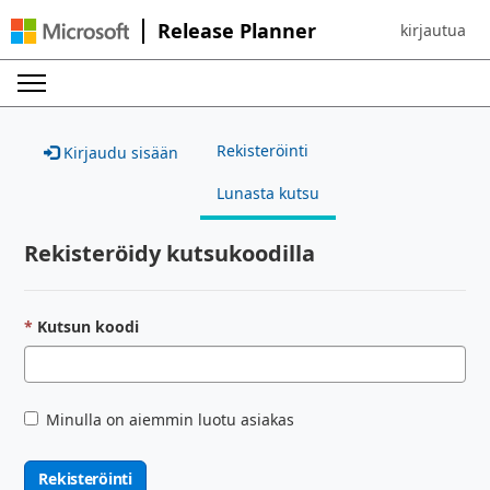
Release Planner
kirjautua
Sign in to yo
Rekisteröinti
Kirjaudu sisään
Lunasta kutsu
Rekisteröidy kutsukoodilla
Kutsun koodi
Minulla on aiemmin luotu asiakas
Rekisteröinti