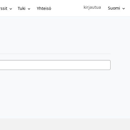
kirjautua
Sign in to your account
Suomi
ssit
Tuki
Yhteisö