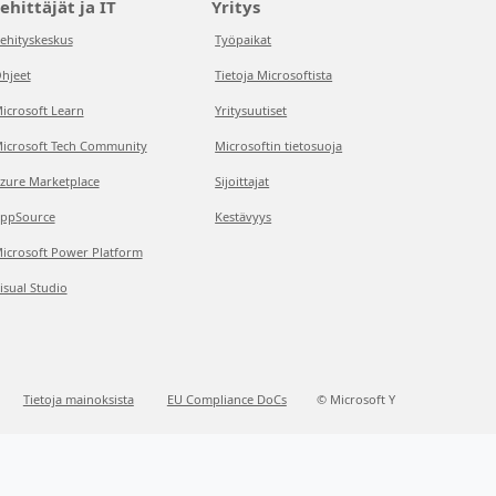
ehittäjät ja IT
Yritys
ehityskeskus
Työpaikat
hjeet
Tietoja Microsoftista
icrosoft Learn
Yritysuutiset
icrosoft Tech Community
Microsoftin tietosuoja
zure Marketplace
Sijoittajat
ppSource
Kestävyys
icrosoft Power Platform
isual Studio
Tietoja mainoksista
EU Compliance DoCs
© Microsoft Y