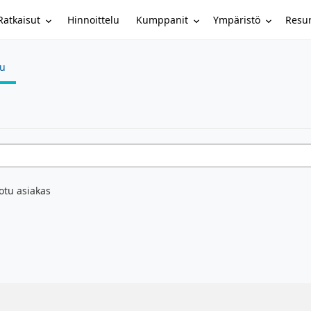
Ratkaisut
Kumppanit
Ympäristö
Resur
Hinnoittelu
su
otu asiakas