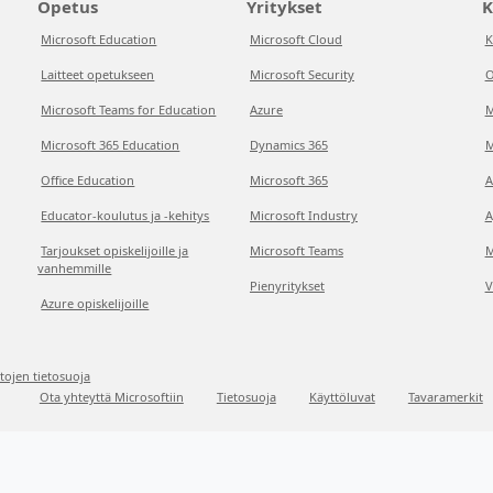
Opetus
Yritykset
K
Microsoft Education
Microsoft Cloud
K
Laitteet opetukseen
Microsoft Security
O
Microsoft Teams for Education
Azure
M
Microsoft 365 Education
Dynamics 365
M
Office Education
Microsoft 365
A
Educator-koulutus ja -kehitys
Microsoft Industry
A
Tarjoukset opiskelijoille ja
Microsoft Teams
M
vanhemmille
Pienyritykset
V
Azure opiskelijoille
etojen tietosuoja
Ota yhteyttä Microsoftiin
Tietosuoja
Käyttöluvat
Tavaramerkit