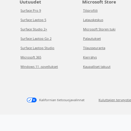
Uutuudet
Microsoft Store
Surface Pro 9
Tiliprofiili
Surface Laptop 5
Latauskeskus
Surface Studio 2+
Microsoft Storen tuki
Surface Laptop Go 2
Palautukset
Surface Laptop Studio
Tilausseuranta
Microsoft 365
Kierrätys
Windows 11 -sovellukset
Kaupalliset takuut
Kalifornian tietosuojavalinnat
Kuluttajien terveysti