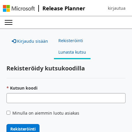
Release Planner
kirjautua
Sign in to yo
Rekisteröinti
Kirjaudu sisään
Lunasta kutsu
Rekisteröidy kutsukoodilla
Kutsun koodi
Minulla on aiemmin luotu asiakas
Rekisteröinti