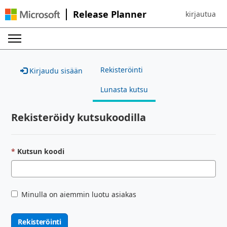
Release Planner
kirjautua
Sign in to yo
Rekisteröinti
Kirjaudu sisään
Lunasta kutsu
Rekisteröidy kutsukoodilla
Kutsun koodi
Minulla on aiemmin luotu asiakas
Rekisteröinti