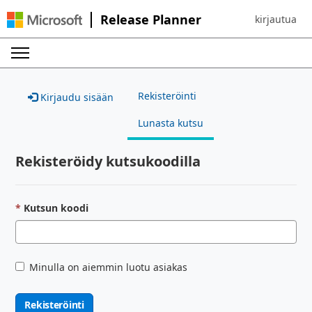
Release Planner
kirjautua
Sign in to yo
Rekisteröinti
Kirjaudu sisään
Lunasta kutsu
Rekisteröidy kutsukoodilla
Kutsun koodi
Minulla on aiemmin luotu asiakas
Rekisteröinti