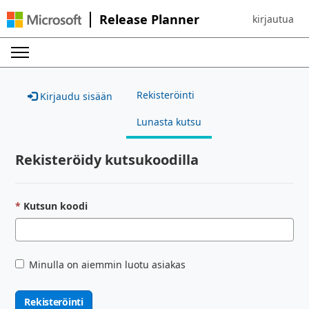
Release Planner
kirjautua
Sign in to yo
Rekisteröinti
Kirjaudu sisään
Lunasta kutsu
Rekisteröidy kutsukoodilla
Kutsun koodi
Minulla on aiemmin luotu asiakas
Rekisteröinti