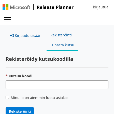
Release Planner
kirjautua
Sign in to yo
Rekisteröinti
Kirjaudu sisään
Lunasta kutsu
Rekisteröidy kutsukoodilla
Kutsun koodi
Minulla on aiemmin luotu asiakas
Rekisteröinti