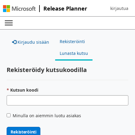
Release Planner
kirjautua
Sign in to yo
Rekisteröinti
Kirjaudu sisään
Lunasta kutsu
Rekisteröidy kutsukoodilla
Kutsun koodi
Minulla on aiemmin luotu asiakas
Rekisteröinti