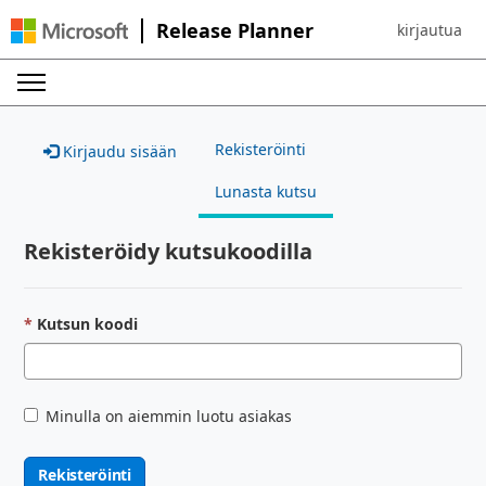
Release Planner
kirjautua
Sign in to yo
Rekisteröinti
Kirjaudu sisään
Lunasta kutsu
Rekisteröidy kutsukoodilla
Kutsun koodi
Minulla on aiemmin luotu asiakas
Rekisteröinti