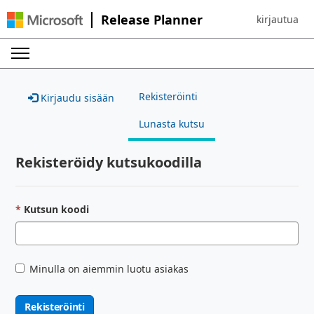
Release Planner
kirjautua
Sign in to yo
Rekisteröinti
Kirjaudu sisään
Lunasta kutsu
Rekisteröidy kutsukoodilla
Kutsun koodi
Minulla on aiemmin luotu asiakas
Rekisteröinti