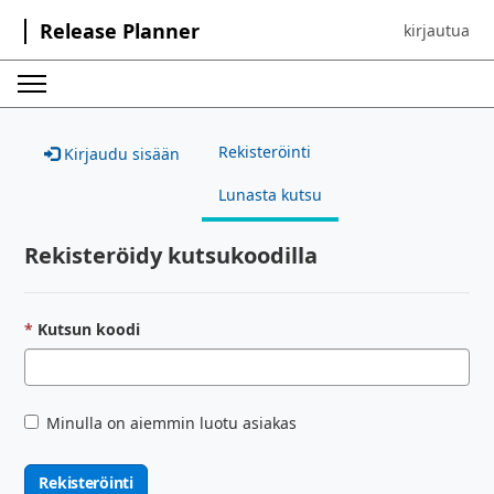
Release Planner
kirjautua
Sign in to yo
Rekisteröinti
Kirjaudu sisään
Lunasta kutsu
Rekisteröidy kutsukoodilla
Kutsun koodi
Minulla on aiemmin luotu asiakas
Rekisteröinti