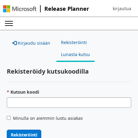
Release Planner
kirjautua
Sign in to yo
Rekisteröinti
Kirjaudu sisään
Lunasta kutsu
Rekisteröidy kutsukoodilla
Kutsun koodi
Minulla on aiemmin luotu asiakas
Rekisteröinti