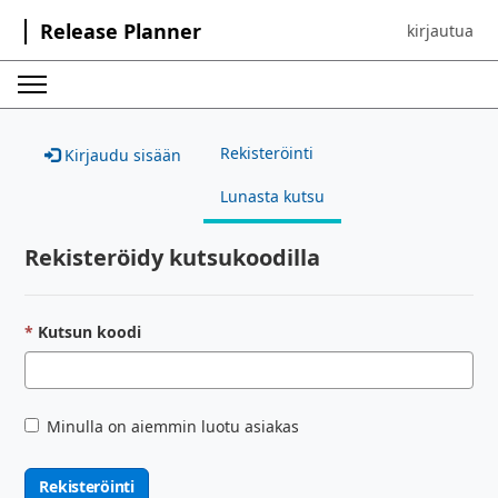
Release Planner
kirjautua
Sign in to yo
Rekisteröinti
Kirjaudu sisään
Lunasta kutsu
Rekisteröidy kutsukoodilla
Kutsun koodi
Minulla on aiemmin luotu asiakas
Rekisteröinti