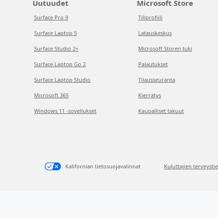
Uutuudet
Microsoft Store
Surface Pro 9
Tiliprofiili
Surface Laptop 5
Latauskeskus
Surface Studio 2+
Microsoft Storen tuki
Surface Laptop Go 2
Palautukset
Surface Laptop Studio
Tilausseuranta
Microsoft 365
Kierrätys
Windows 11 -sovellukset
Kaupalliset takuut
Kalifornian tietosuojavalinnat
Kuluttajien terveysti