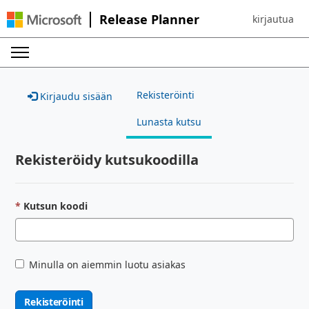
Release Planner
kirjautua
Sign in to yo
Rekisteröinti
Kirjaudu sisään
Lunasta kutsu
Rekisteröidy kutsukoodilla
Kutsun koodi
Minulla on aiemmin luotu asiakas
Rekisteröinti