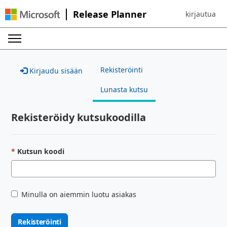
Release Planner
kirjautua
Sign in to yo
Rekisteröinti
Kirjaudu sisään
Lunasta kutsu
Rekisteröidy kutsukoodilla
Kutsun koodi
Minulla on aiemmin luotu asiakas
Rekisteröinti