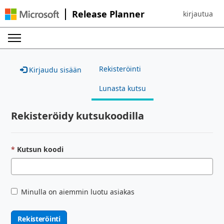
Release Planner
kirjautua
Sign in to yo
Rekisteröinti
Kirjaudu sisään
Lunasta kutsu
Rekisteröidy kutsukoodilla
Kutsun koodi
Minulla on aiemmin luotu asiakas
Rekisteröinti