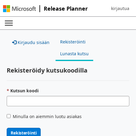
Release Planner
kirjautua
Sign in to yo
Rekisteröinti
Kirjaudu sisään
Lunasta kutsu
Rekisteröidy kutsukoodilla
Kutsun koodi
Minulla on aiemmin luotu asiakas
Rekisteröinti