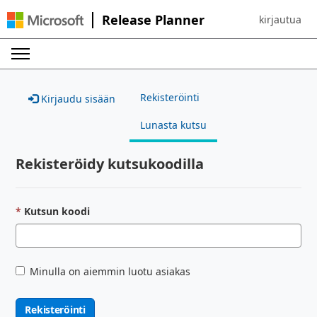
Release Planner
kirjautua
Sign in to yo
Rekisteröinti
Kirjaudu sisään
Lunasta kutsu
Rekisteröidy kutsukoodilla
Kutsun koodi
Minulla on aiemmin luotu asiakas
Rekisteröinti