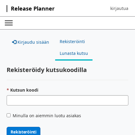
Release Planner
kirjautua
Sign in to yo
Rekisteröinti
Kirjaudu sisään
Lunasta kutsu
Rekisteröidy kutsukoodilla
Kutsun koodi
Minulla on aiemmin luotu asiakas
Rekisteröinti