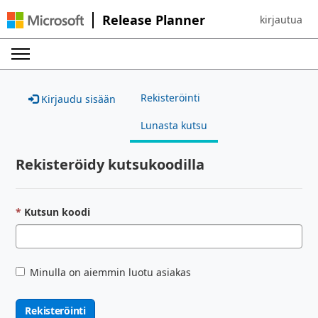
Release Planner
kirjautua
Sign in to yo
Rekisteröinti
Kirjaudu sisään
Lunasta kutsu
Rekisteröidy kutsukoodilla
Kutsun koodi
Minulla on aiemmin luotu asiakas
Rekisteröinti