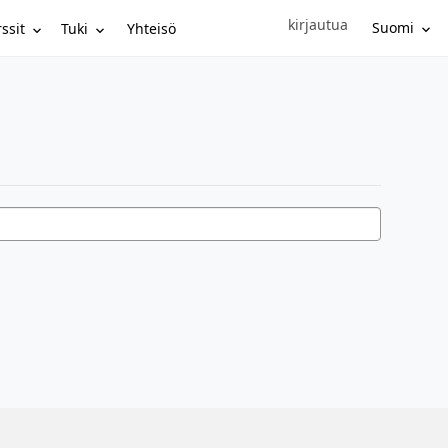
kirjautua
Sign in to your account
Suomi
ssit
Tuki
Yhteisö