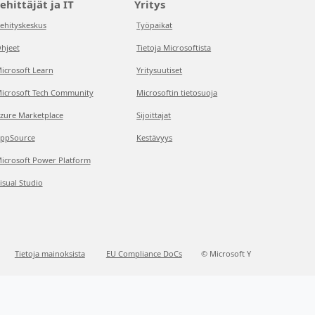
ehittäjät ja IT
Yritys
ehityskeskus
Työpaikat
hjeet
Tietoja Microsoftista
icrosoft Learn
Yritysuutiset
icrosoft Tech Community
Microsoftin tietosuoja
zure Marketplace
Sijoittajat
ppSource
Kestävyys
icrosoft Power Platform
isual Studio
Tietoja mainoksista
EU Compliance DoCs
© Microsoft Y