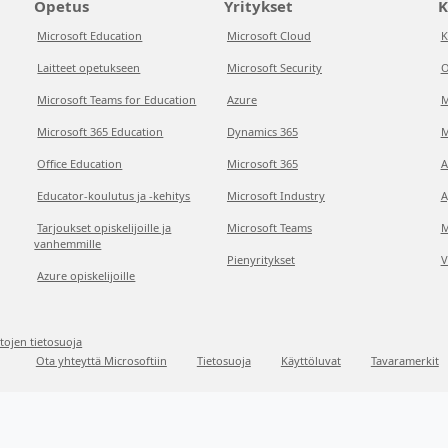
Opetus
Yritykset
K
Microsoft Education
Microsoft Cloud
K
Laitteet opetukseen
Microsoft Security
O
Microsoft Teams for Education
Azure
M
Microsoft 365 Education
Dynamics 365
M
Office Education
Microsoft 365
A
Educator-koulutus ja -kehitys
Microsoft Industry
A
Tarjoukset opiskelijoille ja
Microsoft Teams
M
vanhemmille
Pienyritykset
V
Azure opiskelijoille
etojen tietosuoja
Ota yhteyttä Microsoftiin
Tietosuoja
Käyttöluvat
Tavaramerkit