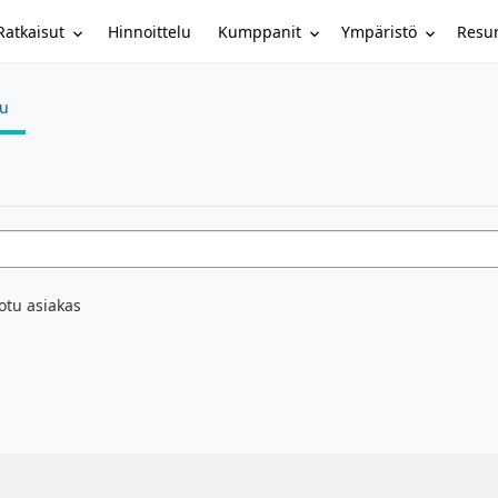
Ratkaisut
Kumppanit
Ympäristö
Resur
Hinnoittelu
su
otu asiakas