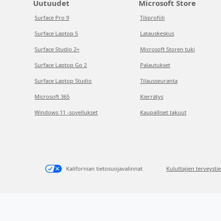
Uutuudet
Microsoft Store
Surface Pro 9
Tiliprofiili
Surface Laptop 5
Latauskeskus
Surface Studio 2+
Microsoft Storen tuki
Surface Laptop Go 2
Palautukset
Surface Laptop Studio
Tilausseuranta
Microsoft 365
Kierrätys
Windows 11 -sovellukset
Kaupalliset takuut
Kalifornian tietosuojavalinnat
Kuluttajien terveysti