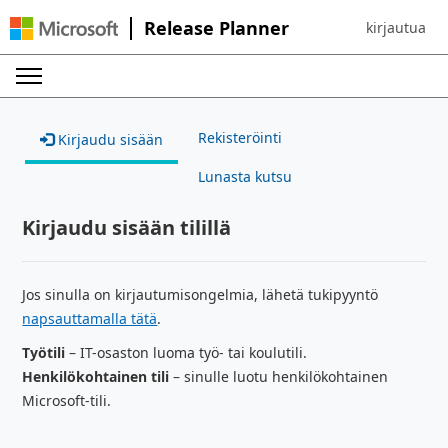
Release Planner
kirjautua
Sign in to yo
Rekisteröinti
Kirjaudu sisään
Lunasta kutsu
Kirjaudu sisään tilillä
Jos sinulla on kirjautumisongelmia, lähetä tukipyyntö
napsauttamalla tätä
.
Työtili
– IT-osaston luoma työ- tai koulutili.
Henkilökohtainen tili
– sinulle luotu henkilökohtainen
Microsoft-tili.