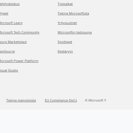
ehityskeskus
Työpaikat
hjeet
Tietoja Microsoftista
icrosoft Learn
Yritysuutiset
icrosoft Tech Community
Microsoftin tietosuoja
zure Marketplace
Sijoittajat
ppSource
Kestävyys
icrosoft Power Platform
isual Studio
Tietoja mainoksista
EU Compliance DoCs
© Microsoft Y