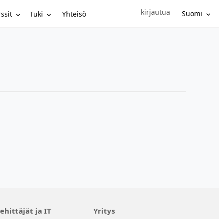
kirjautua
Sign in to your account
Suomi
ssit
Tuki
Yhteisö
ehittäjät ja IT
Yritys