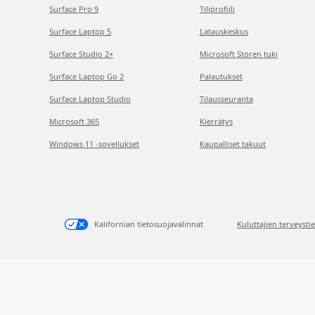
Surface Pro 9
Tiliprofiili
Surface Laptop 5
Latauskeskus
Surface Studio 2+
Microsoft Storen tuki
Surface Laptop Go 2
Palautukset
Surface Laptop Studio
Tilausseuranta
Microsoft 365
Kierrätys
Windows 11 -sovellukset
Kaupalliset takuut
Kalifornian tietosuojavalinnat
Kuluttajien terveysti