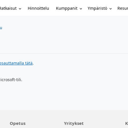
Ratkaisut
Kumppanit
Ympäristö
Resur
Hinnoittelu
su
psauttamalla tätä
.
crosoft-tili.
Opetus
Yritykset
K