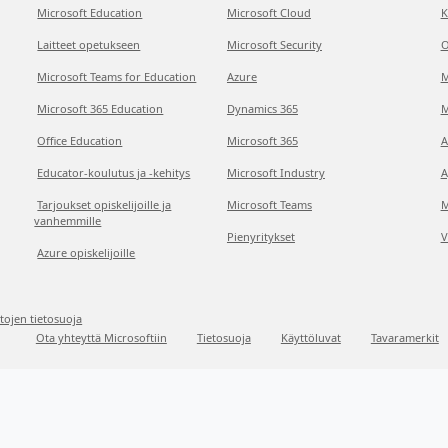
Microsoft Education
Microsoft Cloud
K
Laitteet opetukseen
Microsoft Security
O
Microsoft Teams for Education
Azure
M
Microsoft 365 Education
Dynamics 365
M
Office Education
Microsoft 365
A
Educator-koulutus ja -kehitys
Microsoft Industry
A
Tarjoukset opiskelijoille ja
Microsoft Teams
M
vanhemmille
Pienyritykset
V
Azure opiskelijoille
etojen tietosuoja
Ota yhteyttä Microsoftiin
Tietosuoja
Käyttöluvat
Tavaramerkit