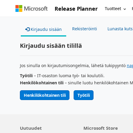
Release Planner
Tuotteet
Rekisteröinti
Lunasta kut
Kirjaudu sisään
Kirjaudu sisään tilillä
Jos sinulla on kirjautumisongelmia, lähetä tukipyyntö
na
Työtili
– IT-osaston luoma työ- tai koulutili.
Henkilökohtainen tili
– sinulle luotu henkilökohtainen Mi
Henkilökohtainen tili
Työtili
Uutuudet
Microsoft Store