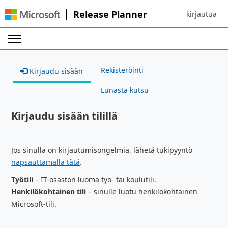
Release Planner
kirjautua
Sign in to yo
Rekisteröinti
Kirjaudu sisään
Lunasta kutsu
Kirjaudu sisään tilillä
Jos sinulla on kirjautumisongelmia, lähetä tukipyyntö
napsauttamalla tätä
.
Työtili
– IT-osaston luoma työ- tai koulutili.
Henkilökohtainen tili
– sinulle luotu henkilökohtainen
Microsoft-tili.