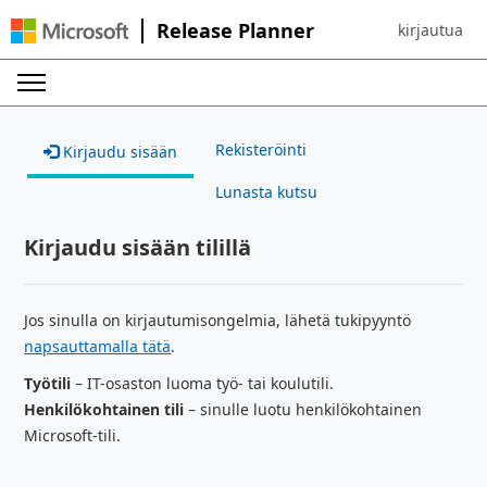
Release Planner
kirjautua
Sign in to yo
Rekisteröinti
Kirjaudu sisään
Lunasta kutsu
Kirjaudu sisään tilillä
Jos sinulla on kirjautumisongelmia, lähetä tukipyyntö
napsauttamalla tätä
.
Työtili
– IT-osaston luoma työ- tai koulutili.
Henkilökohtainen tili
– sinulle luotu henkilökohtainen
Microsoft-tili.