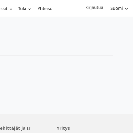
kirjautua
Sign in to your account
Suomi
ssit
Tuki
Yhteisö
ehittäjät ja IT
Yritys