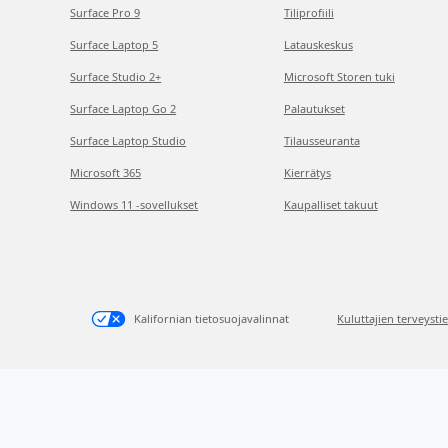
Surface Pro 9
Tiliprofiili
Surface Laptop 5
Latauskeskus
Surface Studio 2+
Microsoft Storen tuki
Surface Laptop Go 2
Palautukset
Surface Laptop Studio
Tilausseuranta
Microsoft 365
Kierrätys
Windows 11 -sovellukset
Kaupalliset takuut
Kalifornian tietosuojavalinnat
Kuluttajien terveysti