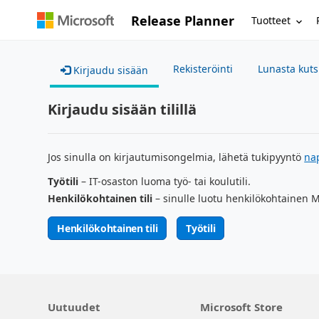
Release Planner
Tuotteet
Rekisteröinti
Lunasta kut
Kirjaudu sisään
Kirjaudu sisään tilillä
Jos sinulla on kirjautumisongelmia, lähetä tukipyyntö
na
Työtili
– IT-osaston luoma työ- tai koulutili.
Henkilökohtainen tili
– sinulle luotu henkilökohtainen Mi
Henkilökohtainen tili
Työtili
Uutuudet
Microsoft Store