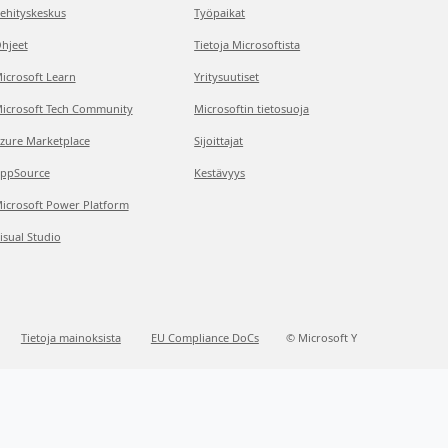
ehityskeskus
Työpaikat
hjeet
Tietoja Microsoftista
icrosoft Learn
Yritysuutiset
icrosoft Tech Community
Microsoftin tietosuoja
zure Marketplace
Sijoittajat
ppSource
Kestävyys
icrosoft Power Platform
isual Studio
Tietoja mainoksista
EU Compliance DoCs
© Microsoft Y