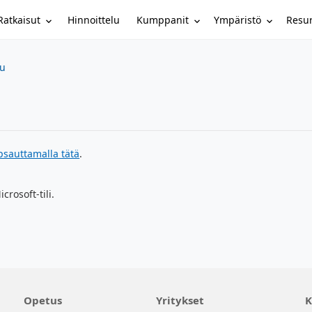
Ratkaisut
Kumppanit
Ympäristö
Resur
Hinnoittelu
su
psauttamalla tätä
.
crosoft-tili.
Opetus
Yritykset
K