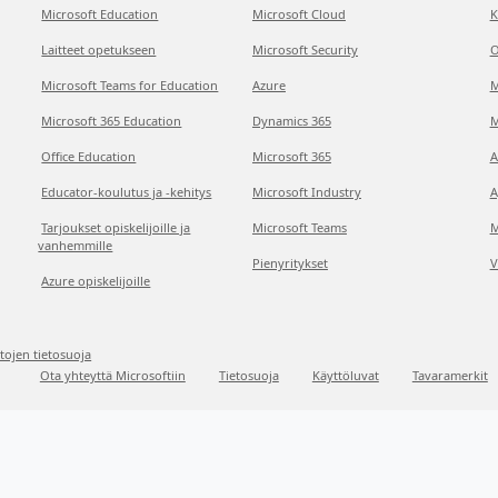
Microsoft Education
Microsoft Cloud
K
Laitteet opetukseen
Microsoft Security
O
Microsoft Teams for Education
Azure
M
Microsoft 365 Education
Dynamics 365
M
Office Education
Microsoft 365
A
Educator-koulutus ja -kehitys
Microsoft Industry
A
Tarjoukset opiskelijoille ja
Microsoft Teams
M
vanhemmille
Pienyritykset
V
Azure opiskelijoille
etojen tietosuoja
Ota yhteyttä Microsoftiin
Tietosuoja
Käyttöluvat
Tavaramerkit