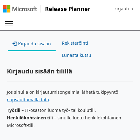
Release Planner
kirjautua
Sign in to yo
Rekisteröinti
Kirjaudu sisään
Lunasta kutsu
Kirjaudu sisään tilillä
Jos sinulla on kirjautumisongelmia, lähetä tukipyyntö
napsauttamalla tätä
.
Työtili
– IT-osaston luoma työ- tai koulutili.
Henkilökohtainen tili
– sinulle luotu henkilökohtainen
Microsoft-tili.