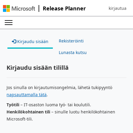
Release Planner
kirjautua
Sign in to yo
Rekisteröinti
Kirjaudu sisään
Lunasta kutsu
Kirjaudu sisään tilillä
Jos sinulla on kirjautumisongelmia, lähetä tukipyyntö
napsauttamalla tätä
.
Työtili
– IT-osaston luoma työ- tai koulutili.
Henkilökohtainen tili
– sinulle luotu henkilökohtainen
Microsoft-tili.