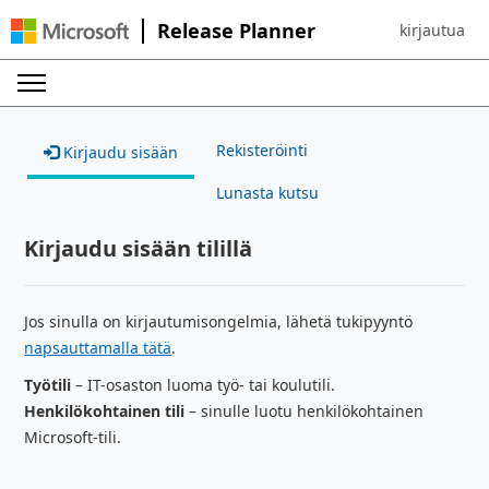
Release Planner
kirjautua
Sign in to yo
Rekisteröinti
Kirjaudu sisään
Lunasta kutsu
Kirjaudu sisään tilillä
Jos sinulla on kirjautumisongelmia, lähetä tukipyyntö
napsauttamalla tätä
.
Työtili
– IT-osaston luoma työ- tai koulutili.
Henkilökohtainen tili
– sinulle luotu henkilökohtainen
Microsoft-tili.