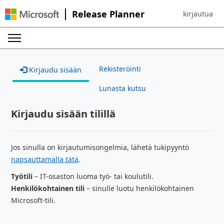
Release Planner
kirjautua
Sign in to yo
Rekisteröinti
Kirjaudu sisään
Lunasta kutsu
Kirjaudu sisään tilillä
Jos sinulla on kirjautumisongelmia, lähetä tukipyyntö
napsauttamalla tätä
.
Työtili
– IT-osaston luoma työ- tai koulutili.
Henkilökohtainen tili
– sinulle luotu henkilökohtainen
Microsoft-tili.