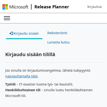
Release Planner
kirjautua
Sign in to yo
Rekisteröinti
Kirjaudu sisään
Lunasta kutsu
Kirjaudu sisään tilillä
Jos sinulla on kirjautumisongelmia, lähetä tukipyyntö
napsauttamalla tätä
.
Työtili
– IT-osaston luoma työ- tai koulutili.
Henkilökohtainen tili
– sinulle luotu henkilökohtainen
Microsoft-tili.