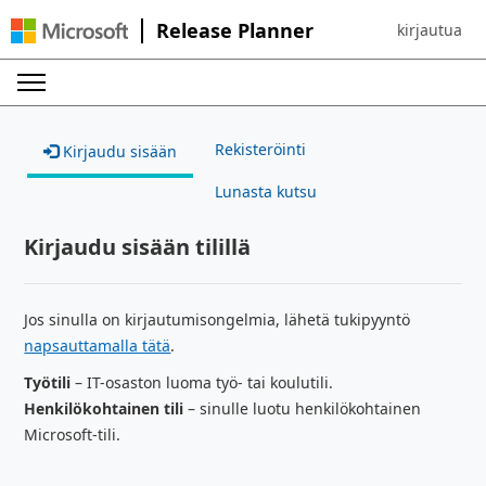
Release Planner
kirjautua
Sign in to yo
Rekisteröinti
Kirjaudu sisään
Lunasta kutsu
Kirjaudu sisään tilillä
Jos sinulla on kirjautumisongelmia, lähetä tukipyyntö
napsauttamalla tätä
.
Työtili
– IT-osaston luoma työ- tai koulutili.
Henkilökohtainen tili
– sinulle luotu henkilökohtainen
Microsoft-tili.