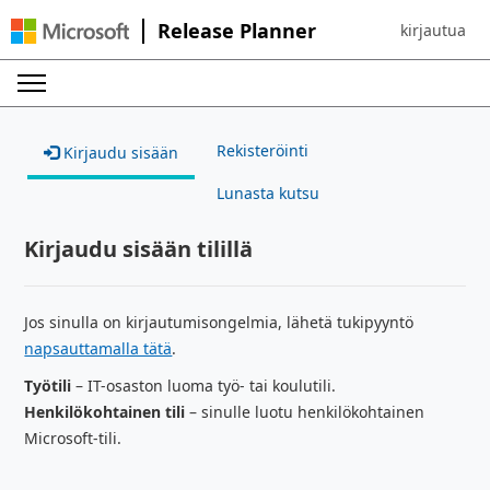
Release Planner
kirjautua
Sign in to yo
Rekisteröinti
Kirjaudu sisään
Lunasta kutsu
Kirjaudu sisään tilillä
Jos sinulla on kirjautumisongelmia, lähetä tukipyyntö
napsauttamalla tätä
.
Työtili
– IT-osaston luoma työ- tai koulutili.
Henkilökohtainen tili
– sinulle luotu henkilökohtainen
Microsoft-tili.