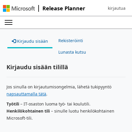
Release Planner
kirjautua
Sign in to yo
Rekisteröinti
Kirjaudu sisään
Lunasta kutsu
Kirjaudu sisään tilillä
Jos sinulla on kirjautumisongelmia, lähetä tukipyyntö
napsauttamalla tätä
.
Työtili
– IT-osaston luoma työ- tai koulutili.
Henkilökohtainen tili
– sinulle luotu henkilökohtainen
Microsoft-tili.