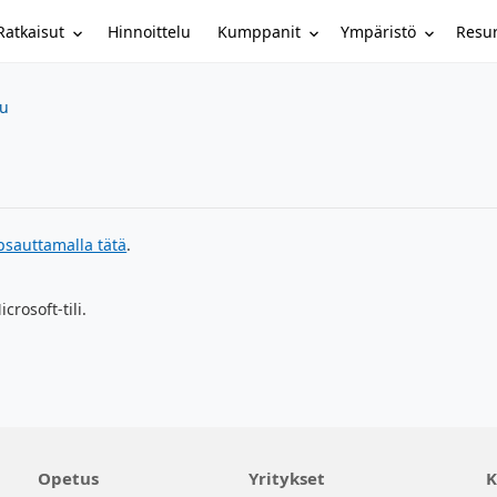
Ratkaisut
Kumppanit
Ympäristö
Resur
Hinnoittelu
su
psauttamalla tätä
.
crosoft-tili.
Opetus
Yritykset
K