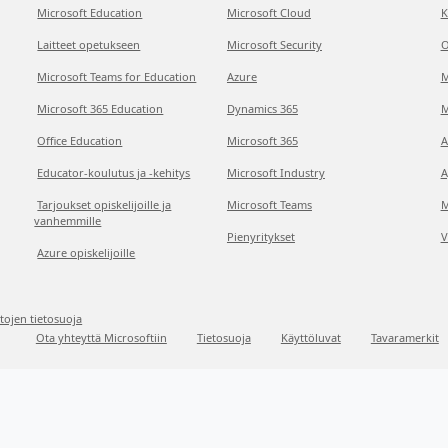
Microsoft Education
Microsoft Cloud
K
Laitteet opetukseen
Microsoft Security
O
Microsoft Teams for Education
Azure
M
Microsoft 365 Education
Dynamics 365
M
Office Education
Microsoft 365
A
Educator-koulutus ja -kehitys
Microsoft Industry
A
Tarjoukset opiskelijoille ja
Microsoft Teams
M
vanhemmille
Pienyritykset
V
Azure opiskelijoille
etojen tietosuoja
Ota yhteyttä Microsoftiin
Tietosuoja
Käyttöluvat
Tavaramerkit