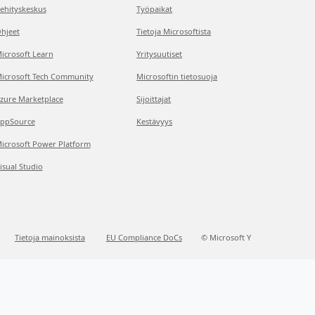
ehityskeskus
Työpaikat
hjeet
Tietoja Microsoftista
icrosoft Learn
Yritysuutiset
icrosoft Tech Community
Microsoftin tietosuoja
zure Marketplace
Sijoittajat
ppSource
Kestävyys
icrosoft Power Platform
isual Studio
Tietoja mainoksista
EU Compliance DoCs
© Microsoft Y