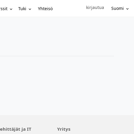
kirjautua
Sign in to your account
Suomi
ssit
Tuki
Yhteisö
ehittäjät ja IT
Yritys