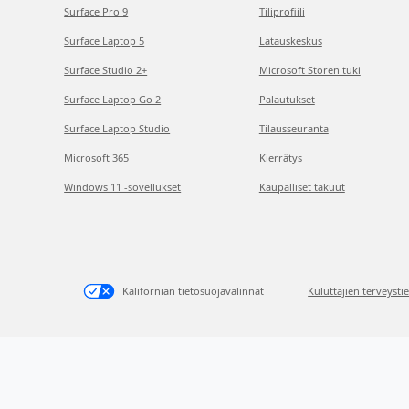
Surface Pro 9
Tiliprofiili
Surface Laptop 5
Latauskeskus
Surface Studio 2+
Microsoft Storen tuki
Surface Laptop Go 2
Palautukset
Surface Laptop Studio
Tilausseuranta
Microsoft 365
Kierrätys
Windows 11 -sovellukset
Kaupalliset takuut
Kalifornian tietosuojavalinnat
Kuluttajien terveysti