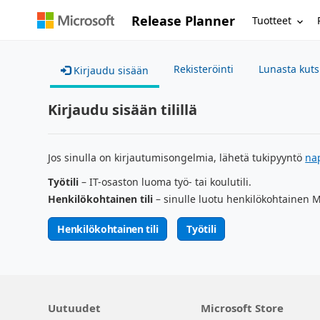
Release Planner
Tuotteet
Rekisteröinti
Lunasta kut
Kirjaudu sisään
Kirjaudu sisään tilillä
Jos sinulla on kirjautumisongelmia, lähetä tukipyyntö
na
Työtili
– IT-osaston luoma työ- tai koulutili.
Henkilökohtainen tili
– sinulle luotu henkilökohtainen Mi
Henkilökohtainen tili
Työtili
Uutuudet
Microsoft Store