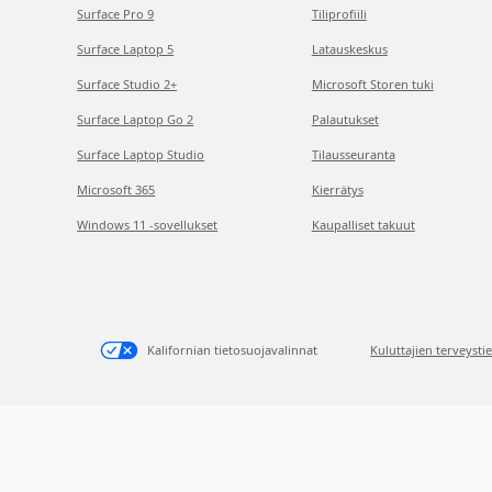
Surface Pro 9
Tiliprofiili
Surface Laptop 5
Latauskeskus
Surface Studio 2+
Microsoft Storen tuki
Surface Laptop Go 2
Palautukset
Surface Laptop Studio
Tilausseuranta
Microsoft 365
Kierrätys
Windows 11 -sovellukset
Kaupalliset takuut
Kalifornian tietosuojavalinnat
Kuluttajien terveysti