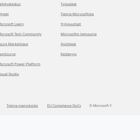
ehityskeskus
Työpaikat
hjeet
Tietoja Microsoftista
icrosoft Learn
Yritysuutiset
icrosoft Tech Community
Microsoftin tietosuoja
zure Marketplace
Sijoittajat
ppSource
Kestävyys
icrosoft Power Platform
isual Studio
Tietoja mainoksista
EU Compliance DoCs
© Microsoft Y