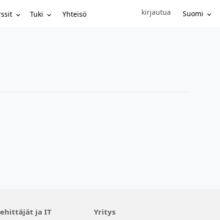
kirjautua
Sign in to your account
Suomi
ssit
Tuki
Yhteisö
ehittäjät ja IT
Yritys