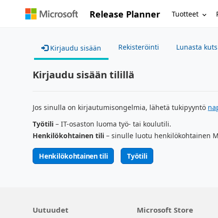
Release Planner
Tuotteet
Rekisteröinti
Lunasta kut
Kirjaudu sisään
Kirjaudu sisään tilillä
Jos sinulla on kirjautumisongelmia, lähetä tukipyyntö
na
Työtili
– IT-osaston luoma työ- tai koulutili.
Henkilökohtainen tili
– sinulle luotu henkilökohtainen Mi
Henkilökohtainen tili
Työtili
Uutuudet
Microsoft Store