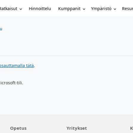
Ratkaisut
Kumppanit
Ympäristö
Resur
Hinnoittelu
su
psauttamalla tätä
.
crosoft-tili.
Opetus
Yritykset
K