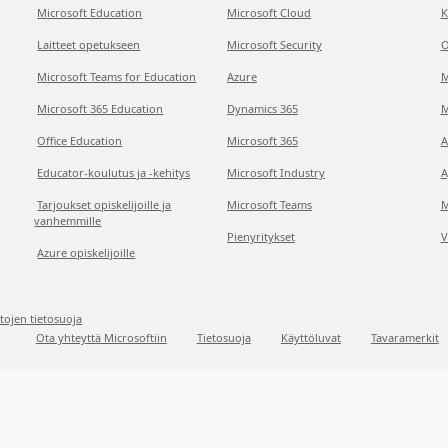
Microsoft Education
Microsoft Cloud
K
Laitteet opetukseen
Microsoft Security
O
Microsoft Teams for Education
Azure
M
Microsoft 365 Education
Dynamics 365
M
Office Education
Microsoft 365
A
Educator-koulutus ja -kehitys
Microsoft Industry
A
Tarjoukset opiskelijoille ja
Microsoft Teams
M
vanhemmille
Pienyritykset
V
Azure opiskelijoille
etojen tietosuoja
Ota yhteyttä Microsoftiin
Tietosuoja
Käyttöluvat
Tavaramerkit