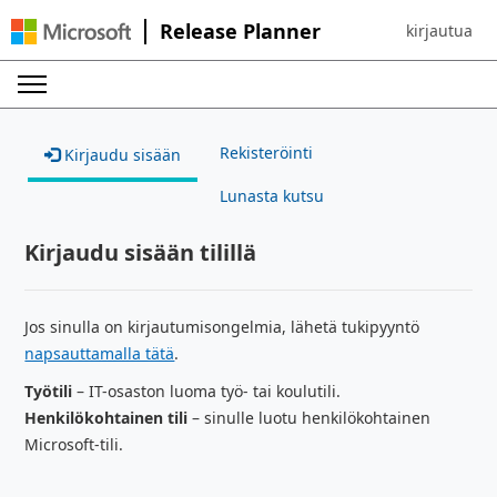
Release Planner
kirjautua
Sign in to yo
Rekisteröinti
Kirjaudu sisään
Lunasta kutsu
Kirjaudu sisään tilillä
Jos sinulla on kirjautumisongelmia, lähetä tukipyyntö
napsauttamalla tätä
.
Työtili
– IT-osaston luoma työ- tai koulutili.
Henkilökohtainen tili
– sinulle luotu henkilökohtainen
Microsoft-tili.