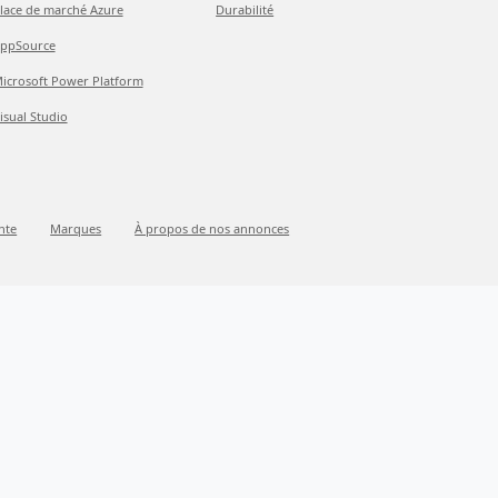
lace de marché Azure
Durabilité
ppSource
icrosoft Power Platform
isual Studio
nte
Marques
À propos de nos annonces