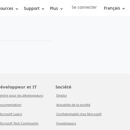
Se connecter
Sign in to your account
Français
sources
Support
Plus
éveloppeur et IT
Société
entre pour les développeurs
Emploi
ocumentation
Actualités de la société
icrosoft Learn
Confidentialité chez Microsoft
icrosoft Tech Community
Investisseurs