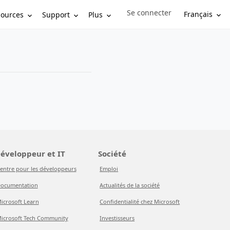
Se connecter
Sign in to your account
Français
sources
Support
Plus
éveloppeur et IT
Société
entre pour les développeurs
Emploi
ocumentation
Actualités de la société
icrosoft Learn
Confidentialité chez Microsoft
icrosoft Tech Community
Investisseurs