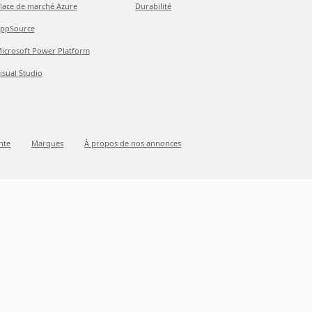
lace de marché Azure
Durabilité
ppSource
icrosoft Power Platform
isual Studio
nte
Marques
À propos de nos annonces