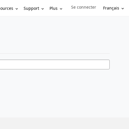
Se connecter
Sign in to your account
Français
sources
Support
Plus