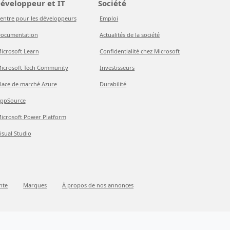
éveloppeur et IT
Société
entre pour les développeurs
Emploi
ocumentation
Actualités de la société
icrosoft Learn
Confidentialité chez Microsoft
icrosoft Tech Community
Investisseurs
lace de marché Azure
Durabilité
ppSource
icrosoft Power Platform
isual Studio
nte
Marques
À propos de nos annonces