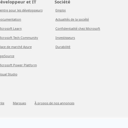
éveloppeur et IT
Société
entre pour les développeurs
Emploi
ocumentation
Actualités de la société
icrosoft Learn
Confidentialité chez Microsoft
icrosoft Tech Community
Investisseurs
lace de marché Azure
Durabilité
ppSource
icrosoft Power Platform
isual Studio
nte
Marques
À propos de nos annonces