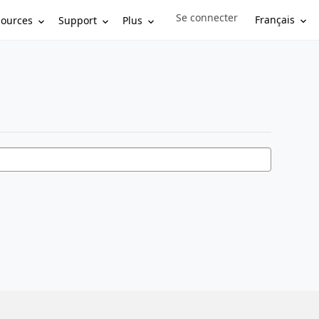
Se connecter
Sign in to your account
Français
sources
Support
Plus