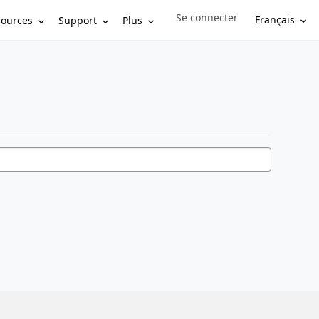
Se connecter
Sign in to your account
Français
sources
Support
Plus