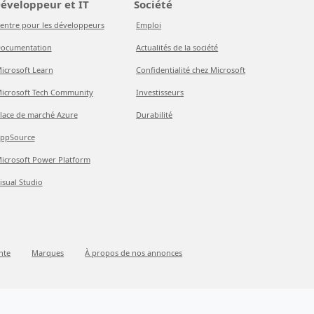
éveloppeur et IT
Société
entre pour les développeurs
Emploi
ocumentation
Actualités de la société
icrosoft Learn
Confidentialité chez Microsoft
icrosoft Tech Community
Investisseurs
lace de marché Azure
Durabilité
ppSource
icrosoft Power Platform
isual Studio
nte
Marques
À propos de nos annonces