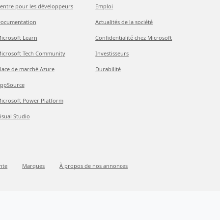
entre pour les développeurs
Emploi
ocumentation
Actualités de la société
icrosoft Learn
Confidentialité chez Microsoft
icrosoft Tech Community
Investisseurs
lace de marché Azure
Durabilité
ppSource
icrosoft Power Platform
isual Studio
nte
Marques
À propos de nos annonces