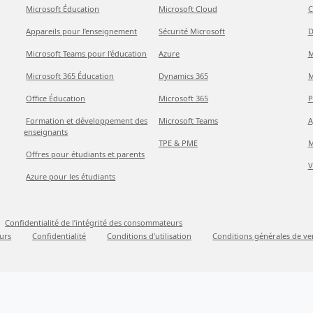
Microsoft Éducation
Microsoft Cloud
C
Appareils pour l’enseignement
Sécurité Microsoft
D
Microsoft Teams pour l’éducation
Azure
M
Microsoft 365 Éducation
Dynamics 365
M
Office Éducation
Microsoft 365
P
Formation et développement des
Microsoft Teams
A
enseignants
TPE & PME
M
Offres pour étudiants et parents
V
Azure pour les étudiants
Confidentialité de l’intégrité des consommateurs
urs
Confidentialité
Conditions d'utilisation
Conditions générales de ve