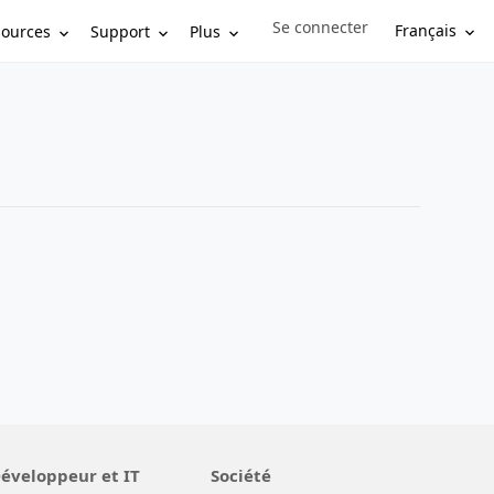
Se connecter
Sign in to your account
Français
sources
Support
Plus
éveloppeur et IT
Société