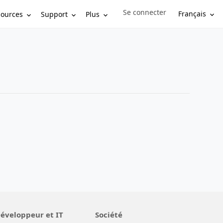
Se connecter
Sign in to your account
Français
sources
Support
Plus
éveloppeur et IT
Société