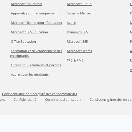
Microsoft Éducation
Microsoft Cloud
C
Appareils pour l’enseignement
Sécurité Microsoft
D
Microsoft Teams pour l’éducation
Azure
M
Microsoft 365 Éducation
Dynamics 365
M
Office Éducation
Microsoft 365
P
Formation et développement des
Microsoft Teams
A
enseignants
TPE & PME
M
Offres pour étudiants et parents
V
Azure pour les étudiants
Confidentialité de l’intégrité des consommateurs
urs
Confidentialité
Conditions d'utilisation
Conditions générales de ve