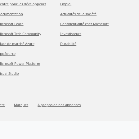
entre pour les développeurs
Emploi
ocumentation
Actualités de la société
icrosoft Learn
Confidentialité chez Microsoft
icrosoft Tech Community
Investisseurs
lace de marché Azure
Durabilité
ppSource
icrosoft Power Platform
isual Studio
nte
Marques
À propos de nos annonces