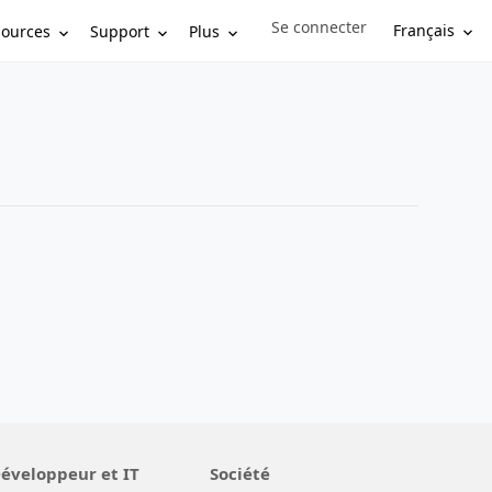
Se connecter
Sign in to your account
Français
sources
Support
Plus
éveloppeur et IT
Société