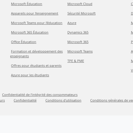
Microsoft Éducation
Microsoft Cloud
C
Appareils pour l’enseignement
Sécurité Microsoft
D
Microsoft Teams pour l’éducation
Azure
M
Microsoft 365 Éducation
Dynamics 365
M
Office Éducation
Microsoft 365
P
Formation et développement des
Microsoft Teams
A
enseignants
TPE & PME
M
Offres pour étudiants et parents
V
Azure pour les étudiants
Confidentialité de l’intégrité des consommateurs
urs
Confidentialité
Conditions d'utilisation
Conditions générales de ve