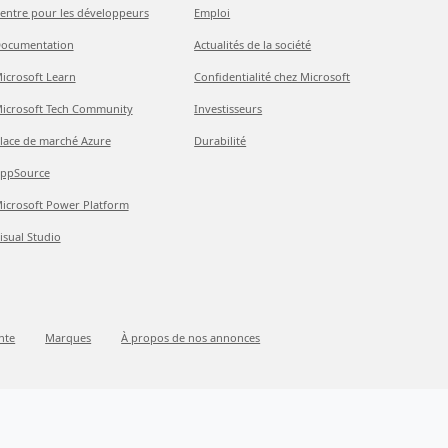
entre pour les développeurs
Emploi
ocumentation
Actualités de la société
icrosoft Learn
Confidentialité chez Microsoft
icrosoft Tech Community
Investisseurs
lace de marché Azure
Durabilité
ppSource
icrosoft Power Platform
isual Studio
nte
Marques
À propos de nos annonces