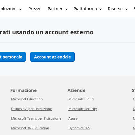
Soluzioni
Partner
Piattaforma
Risorse
Prezzi
rati usando un account esterno
t personale
Account aziendale
Formazione
Aziende
S
Microsoft Education
Microsoft Cloud
C
Dispositivi per l'istruzione
Microsoft Security
D
Microsoft Teams per l'istruzione
Azure
M
Microsoft 365 Education
Dynamics 365
M