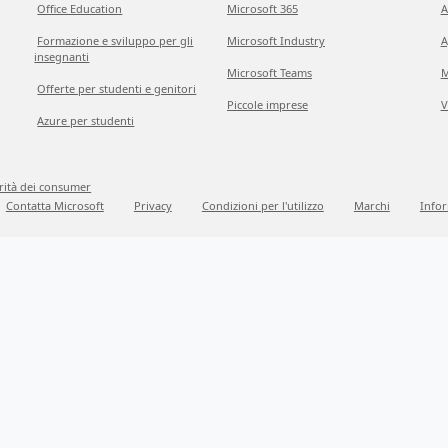
Office Education
Microsoft 365
A
Formazione e sviluppo per gli
Microsoft Industry
A
insegnanti
Microsoft Teams
M
Offerte per studenti e genitori
Piccole imprese
V
Azure per studenti
grità dei consumer
Contatta Microsoft
Privacy
Condizioni per l'utilizzo
Marchi
Infor