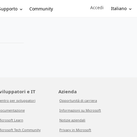
Accedi
Sign in to your account
Italiano
Supporto
Community
viluppatori e IT
Azienda
entro per sviluppatori
Opportunità di carriera
ocumentazione
Informazioni su Microsoft
icrosoft Learn
Notizie aziendali
icrosoft Tech Community
Privacy in Microsoft