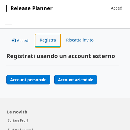
Release Planner
Accedi
Sign in to 
Registra
Riscatta invito
Accedi
Registrati usando un account esterno
Account personale
Account aziendale
Le novità
Surface Pro 9
Surface Laptop 5